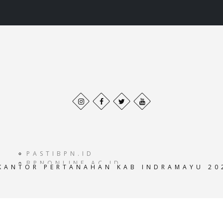
Behance
Facebook
Twitter
Pinterest
profile
profile
profile
profile
PASTIBPN.ID
BPNONLINE.AC.ID
KANTOR PERTANAHAN KAB INDRAMAYU 20
E-ATRBPN.AC.ID
POS-BPN.AC.ID
GEOPORTALATRBPN.AC.ID
GISTARU.AC.ID
BADANPERTANAHANNASIONAL.AC.ID
SISTEMINFORMASIBPN.AC.ID